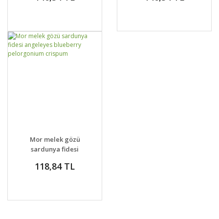
GELİNCE HABER
DETAYLAR
Mor melek gözü
VER
sardunya fidesi
angeleyes blueberry
118,84 TL
pelorgonium crispum