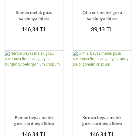
GELİNCE HABER
DETAYLAR
SEPETE EKLE
DETAYLAR
Somon melek gözü
Çift renk melek gözü
VER
sardunya fidesi
sardunya fidesi
angeleyes orange
angeleyes bicolor
146,34 TL
89,13 TL
pelorgonium crispum
pelorgonium crispum
GELİNCE HABER
GELİNCE HABER
DETAYLAR
DETAYLAR
Pembe beyaz melek
Kırmızı beyaz melek
VER
VER
gözü sardunya fidesi
gözü sardunya fidesi
angeleyes burgundy
angeleyes randy
146,34 TL
146,34 TL
pelorgonium crispum
pelorgonium crispum