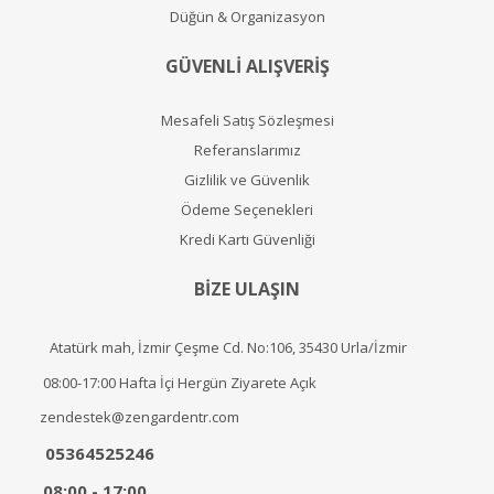
Düğün & Organizasyon
GÜVENLİ ALIŞVERİŞ
Mesafeli Satış Sözleşmesi
Referanslarımız
Gizlilik ve Güvenlik
Ödeme Seçenekleri
Kredi Kartı Güvenliği
BİZE ULAŞIN
Atatürk mah, İzmir Çeşme Cd. No:106, 35430 Urla/İzmir
08:00-17:00 Hafta İçi Hergün Ziyarete Açık
zendestek@zengardentr.com
05364525246
08:00 - 17:00