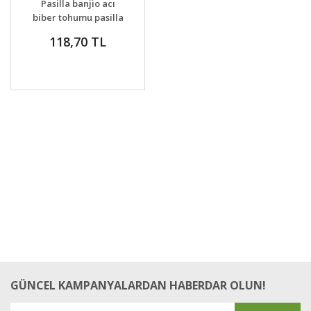
Pasilla banjio acı
biber tohumu pasilla
bajio hot pepper
118,70 TL
capsicum annuum
GÜNCEL KAMPANYALARDAN HABERDAR OLUN!