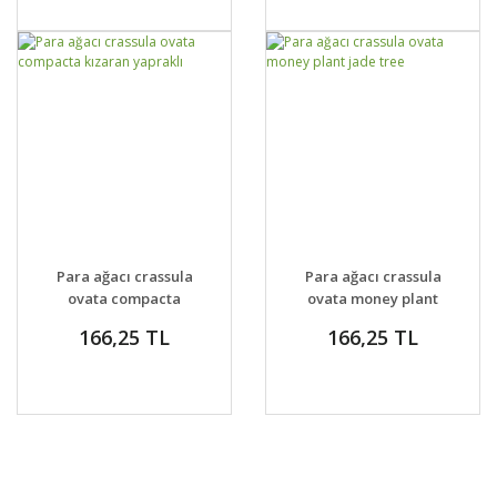
GELİNCE HABER
GELİNCE HABER
DETAYLAR
DETAYLAR
Para ağacı crassula
Para ağacı crassula
VER
VER
ovata compacta
ovata money plant
kızaran yapraklı
jade tree
166,25 TL
166,25 TL