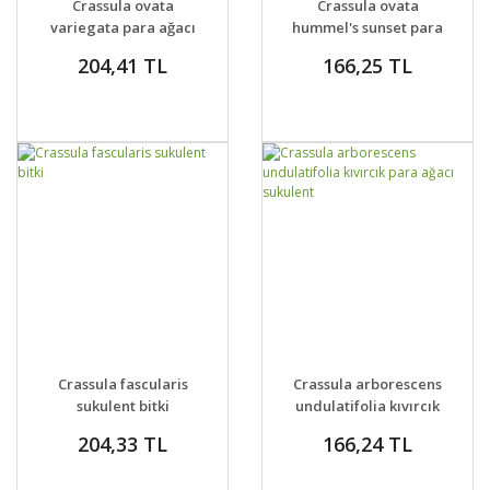
Crassula ovata
Crassula ovata
VER
VER
variegata para ağacı
hummel's sunset para
jade plant
ağacı sukulent
204,41 TL
166,25 TL
GELİNCE HABER
GELİNCE HABER
DETAYLAR
DETAYLAR
Crassula fascularis
Crassula arborescens
VER
VER
sukulent bitki
undulatifolia kıvırcık
para ağacı sukulent
204,33 TL
166,24 TL