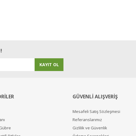
!
KAYIT OL
RİLER
GÜVENLİ ALIŞVERİŞ
Mesafeli Satış Sözleşmesi
anı
Referanslarımız
 Gübre
Gizlilik ve Güvenlik
tifi Bitkiler
Ödeme Seçenekleri