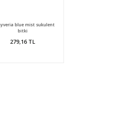
AYLAR
GELİNCE HABER VER
yveria blue mist sukulent
bitki
279,16 TL