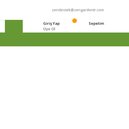
zendestek@zengardentr.com
Giriş Yap
Sepetim
Üye Ol
e