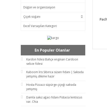
Düğün ve organizasyon
Çiçek soğanı
DET
Pach
Excel Varsayılan Kategori
En Populer Olanlar
Kardon fidesi Bahçe enginarı Cardoon
sebze fidesi
Kaboom İris Sibirica süsen fidanı | Saksıda
yetişmiş dikime hazır
Hosta Pizzazz süpürge çiçeği saksıda
yetişmiş
Damla sakız ağacı fidanı Pistacia lentiscus
var. Chia