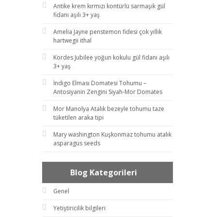
Antike krem kırmızı kontürlü sarmaşık gül
fidanı aşılı 3+ yaş
Amelia Jayne penstemon fidesi çok yıllık
hartwegii ithal
Kordes Jubilee yoğun kokulu gül fidanı aşılı
3+ yaş
İndigo Elması Domatesi Tohumu –
Antosiyanin Zengini Siyah-Mor Domates
Mor Manolya Atalık bezeyle tohumu taze
tüketilen araka tipi
Mary washington Kuşkonmaz tohumu atalık
asparagus seeds
Blog Kategorileri
Genel
Yetiştiricilik bilgileri