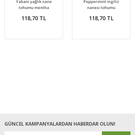
Yabani yağlık nane
Peppermint ingiliz
tohumu mentha
nanesi tohumu
arvensis
mentha piperita
118,70 TL
118,70 TL
GÜNCEL KAMPANYALARDAN HABERDAR OLUN!