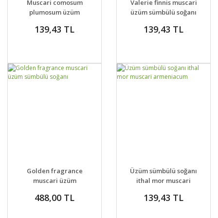
Muscari comosum
Valerie finnis muscari
VER
VER
plumosum üzüm
üzüm sümbülü soğanı
sümbülü soğanı
139,43 TL
139,43 TL
GELİNCE HABER
GELİNCE HABER
DETAYLAR
DETAYLAR
Golden fragrance
Üzüm sümbülü soğanı
VER
VER
muscari üzüm
ithal mor muscari
sümbülü soğanı
armeniacum
488,00 TL
139,43 TL