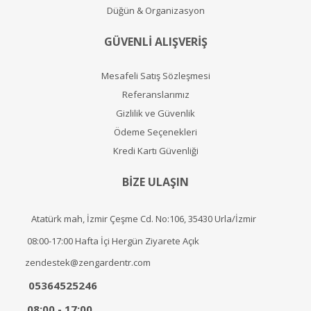
Düğün & Organizasyon
GÜVENLİ ALIŞVERİŞ
Mesafeli Satış Sözleşmesi
Referanslarımız
Gizlilik ve Güvenlik
Ödeme Seçenekleri
Kredi Kartı Güvenliği
BİZE ULAŞIN
Atatürk mah, İzmir Çeşme Cd. No:106, 35430 Urla/İzmir
08:00-17:00 Hafta İçi Hergün Ziyarete Açık
zendestek@zengardentr.com
05364525246
08:00 - 17:00