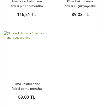
Ananas kokulu nane
Elma kokulu nane
VER
fidesi pinedo mentha
fidesi küçük yapraklı
suaveolens
pomo petite mentha
116,51 TL
89,03 TL
GELİNCE HABER
DETAYLAR
Elma kokulu nane
VER
fidesi pomo mentha
suaveolens
89,03 TL