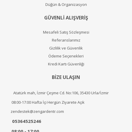
Düğün & Organizasyon
GÜVENLİ ALIŞVERİŞ
Mesafeli Satış Sözleşmesi
Referanslarımız
Gizlilik ve Güvenlik
Ödeme Seçenekleri
Kredi Kartı Güvenliği
BİZE ULAŞIN
Atatürk mah, İzmir Çeşme Cd. No:106, 35430 Urla/İzmir
08:00-17:00 Hafta İçi Hergün Ziyarete Açık
zendestek@zengardentr.com
05364525246
08:00 - 17:00