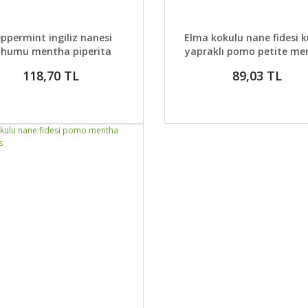
AYLAR
SEPETE EKLE
DETAYLAR
GELİNCE H
ppermint ingiliz nanesi
Elma kokulu nane fidesi 
ohumu mentha piperita
yapraklı pomo petite me
118,70 TL
89,03 TL