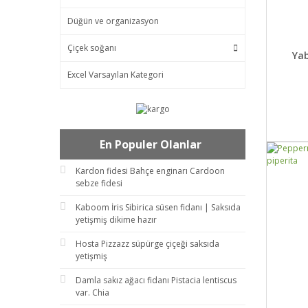
Düğün ve organizasyon
Çiçek soğanı
DET
Ya
Excel Varsayılan Kategori
En Populer Olanlar
Kardon fidesi Bahçe enginarı Cardoon
sebze fidesi
Kaboom İris Sibirica süsen fidanı | Saksıda
yetişmiş dikime hazır
Hosta Pizzazz süpürge çiçeği saksıda
yetişmiş
Damla sakız ağacı fidanı Pistacia lentiscus
var. Chia