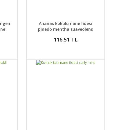
 EKLE
DETAYLAR
SEPETE EKLE
ringen
Ananas kokulu nane fidesi
ane
pinedo mentha suaveolens
116,51 TL