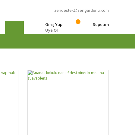
zendestek@zengardentr.com
Giriş Yap
Sepetim
Üye Ol
e