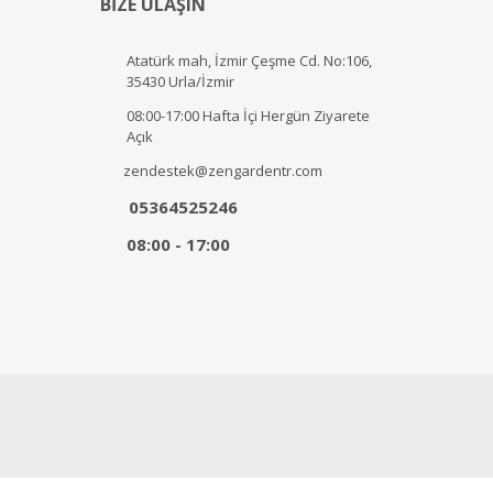
BİZE ULAŞIN
Atatürk mah, İzmir Çeşme Cd. No:106,
35430 Urla/İzmir
08:00-17:00 Hafta İçi Hergün Ziyarete
Açık
zendestek@zengardentr.com
05364525246
08:00 - 17:00