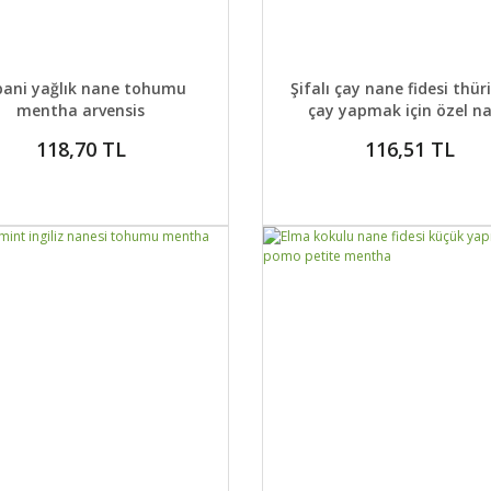
AYLAR
SEPETE EKLE
DETAYLAR
SEPETE
bani yağlık nane tohumu
Şifalı çay nane fidesi thü
mentha arvensis
çay yapmak için özel n
multimentha
118,70 TL
116,51 TL