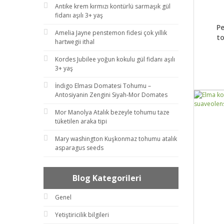
Antike krem kırmızı kontürlü sarmaşık gül
fidanı aşılı 3+ yaş
DET
Pe
Amelia Jayne penstemon fidesi çok yıllık
t
hartwegii ithal
Kordes Jubilee yoğun kokulu gül fidanı aşılı
3+ yaş
İndigo Elması Domatesi Tohumu –
Antosiyanin Zengini Siyah-Mor Domates
Mor Manolya Atalık bezeyle tohumu taze
tüketilen araka tipi
Mary washington Kuşkonmaz tohumu atalık
asparagus seeds
Blog Kategorileri
Genel
Yetiştiricilik bilgileri