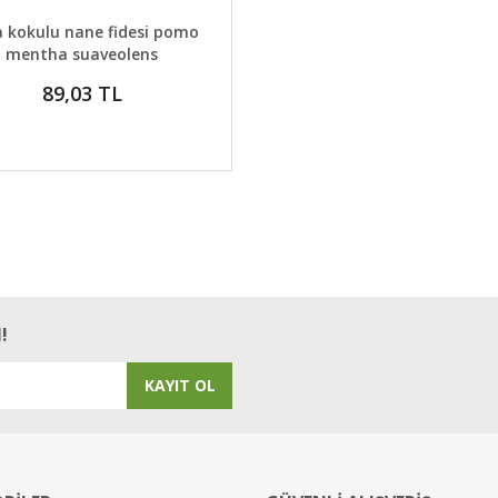
AYLAR
GELİNCE HABER VER
 kokulu nane fidesi pomo
mentha suaveolens
89,03 TL
!
KAYIT OL