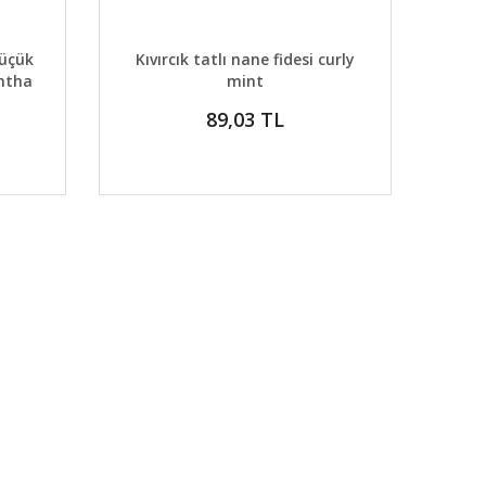
DETAYLAR
ABER VER
GELİNCE HABER VER
küçük
Kıvırcık tatlı nane fidesi curly
ntha
mint
89,03 TL