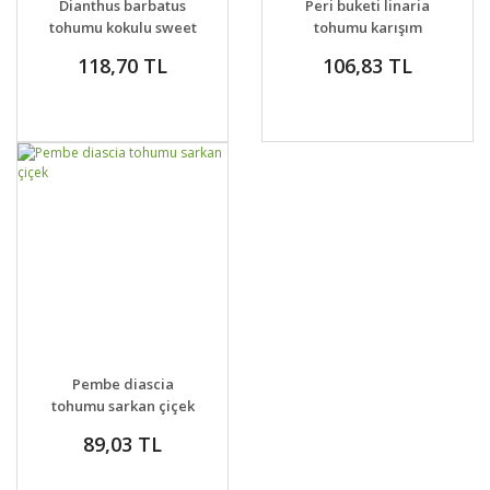
Dianthus barbatus
Peri buketi linaria
tohumu kokulu sweet
tohumu karışım
william karışım
118,70 TL
106,83 TL
GELİNCE HABER
DETAYLAR
Pembe diascia
VER
tohumu sarkan çiçek
89,03 TL