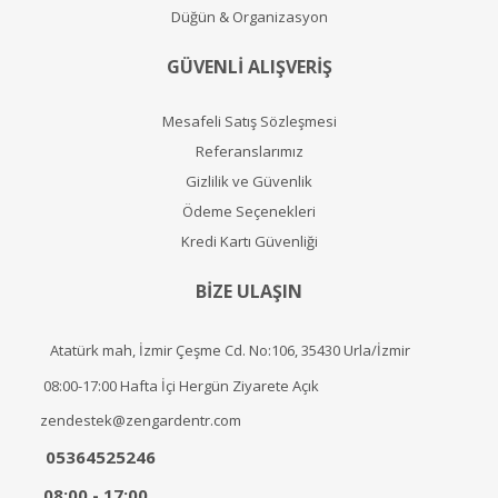
Düğün & Organizasyon
GÜVENLİ ALIŞVERİŞ
Mesafeli Satış Sözleşmesi
Referanslarımız
Gizlilik ve Güvenlik
Ödeme Seçenekleri
Kredi Kartı Güvenliği
BİZE ULAŞIN
Atatürk mah, İzmir Çeşme Cd. No:106, 35430 Urla/İzmir
08:00-17:00 Hafta İçi Hergün Ziyarete Açık
zendestek@zengardentr.com
05364525246
08:00 - 17:00