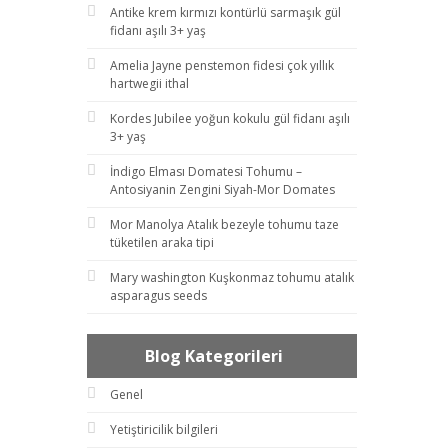
Antike krem kırmızı kontürlü sarmaşık gül
fidanı aşılı 3+ yaş
Amelia Jayne penstemon fidesi çok yıllık
hartwegii ithal
Kordes Jubilee yoğun kokulu gül fidanı aşılı
3+ yaş
İndigo Elması Domatesi Tohumu –
Antosiyanin Zengini Siyah-Mor Domates
Mor Manolya Atalık bezeyle tohumu taze
tüketilen araka tipi
Mary washington Kuşkonmaz tohumu atalık
asparagus seeds
Blog Kategorileri
Genel
Yetiştiricilik bilgileri