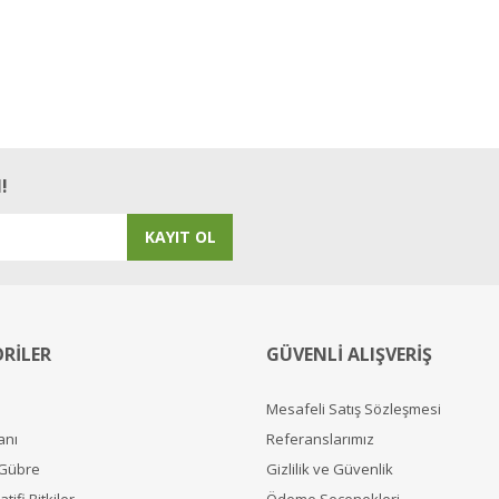
!
KAYIT OL
RİLER
GÜVENLİ ALIŞVERİŞ
Mesafeli Satış Sözleşmesi
anı
Referanslarımız
 Gübre
Gizlilik ve Güvenlik
tifi Bitkiler
Ödeme Seçenekleri