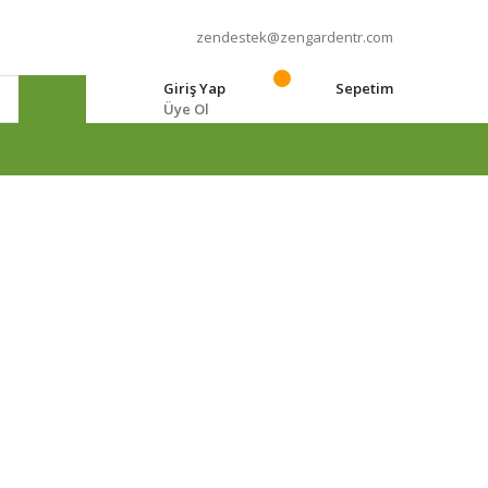
zendestek@zengardentr.com
Giriş Yap
Sepetim
Üye Ol
e