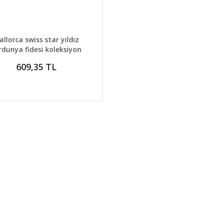
AYLAR
GELİNCE HABER VER
llorca swiss star yıldız
rdunya fidesi koleksiyon
serisi
609,35 TL