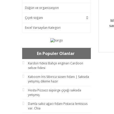
Düğün ve organizasyon
Çiçek soğanı
DET
Ma
sa
Excel Varsayılan Kategori
En Populer Olanlar
Kardon fidesi Bahçe enginarı Cardoon
sebze fidesi
Kaboom İris Sibirica süsen fidanı | Saksıda
yetişmiş dikime hazır
Hosta Pizzazz süpürge çiçeği saksıda
yetişmiş
Damla sakız ağacı fidanı Pistacia lentiscus
var. Chia