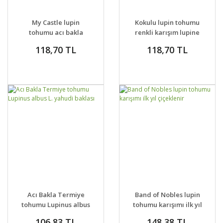
DETAYLAR
SEPETE EKLE
DETAYLAR
SEPETE EKLE
My Castle lupin
Kokulu lupin tohumu
tohumu acı bakla
renkli karışım lupine
çiçeği lupinus russel
russell strain
118,70 TL
118,70 TL
GELİNCE HABER
GELİNCE HABER
DETAYLAR
DETAYLAR
Acı Bakla Termiye
Band of Nobles lupin
VER
VER
tohumu Lupinus albus
tohumu karışımı ilk yıl
L. yahudi baklası
çiçeklenir
106,83 TL
148,38 TL