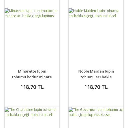
DETAYLAR
SEPETE EKLE
DETAYLAR
SEPETE EKLE
Minarette lupin
Noble Maiden lupin
tohumu bodur minare
tohumu acı bakla
acı bakla çiçeği
çiçeği lupinus russel
118,70 TL
118,70 TL
lupinus