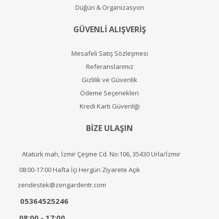
Düğün & Organizasyon
GÜVENLİ ALIŞVERİŞ
Mesafeli Satış Sözleşmesi
Referanslarımız
Gizlilik ve Güvenlik
Ödeme Seçenekleri
Kredi Kartı Güvenliği
BİZE ULAŞIN
Atatürk mah, İzmir Çeşme Cd. No:106, 35430 Urla/İzmir
08:00-17:00 Hafta İçi Hergün Ziyarete Açık
zendestek@zengardentr.com
05364525246
08:00 - 17:00