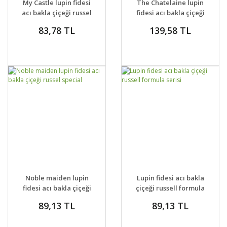
My Castle lupin fidesi
The Chatelaine lupin
VER
VER
acı bakla çiçeği russel
fidesi acı bakla çiçeği
special
russel special
83,78 TL
139,58 TL
GELİNCE HABER
GELİNCE HABER
DETAYLAR
DETAYLAR
Noble maiden lupin
Lupin fidesi acı bakla
VER
VER
fidesi acı bakla çiçeği
çiçeği russell formula
russel special
serisi
89,13 TL
89,13 TL