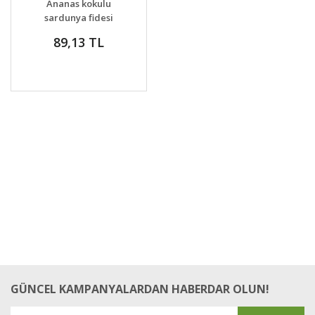
Ananas kokulu
VER
sardunya fidesi
sivrisinek kovucu
89,13 TL
pelargonium odorata
pineapple
GÜNCEL KAMPANYALARDAN HABERDAR OLUN!