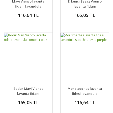
Mavi Vienco lavanta
Erkenci Beyaz Vienco
VER
VER
fidanı lavandula
lavanta fidanı
angustifolia blue
lavandula
116,64 TL
165,05 TL
angustifolia white
GELİNCE HABER
GELİNCE HABER
DETAYLAR
DETAYLAR
Bodur Mavi Vienco
Mor stoechas lavanta
VER
VER
lavanta fidanı
fidesi lavandula
lavandula compact
stoechas lavita purple
165,05 TL
116,64 TL
blue