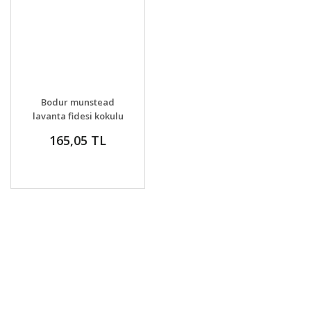
GELİNCE HABER
DETAYLAR
Bodur munstead
VER
lavanta fidesi kokulu
mavi çiçekli lavandula
165,05 TL
angustifolia