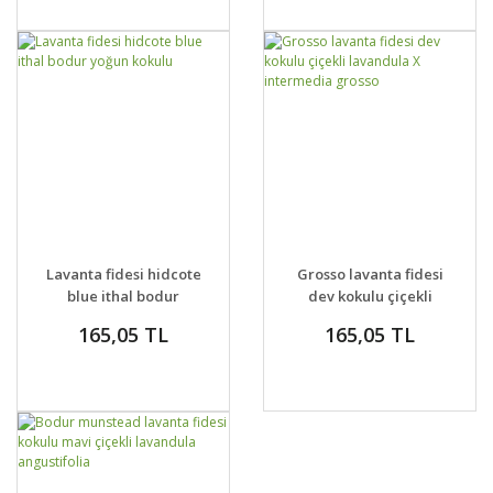
GELİNCE HABER
GELİNCE HABER
DETAYLAR
DETAYLAR
Lavanta fidesi hidcote
Grosso lavanta fidesi
VER
VER
blue ithal bodur
dev kokulu çiçekli
yoğun kokulu
lavandula X
165,05 TL
165,05 TL
intermedia grosso