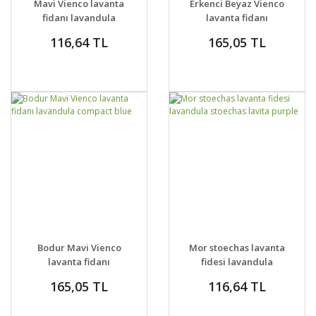
Mavi Vienco lavanta
Erkenci Beyaz Vienco
VER
VER
fidanı lavandula
lavanta fidanı
angustifolia blue
lavandula
116,64 TL
165,05 TL
angustifolia white
GELİNCE HABER
GELİNCE HABER
DETAYLAR
DETAYLAR
Bodur Mavi Vienco
Mor stoechas lavanta
VER
VER
lavanta fidanı
fidesi lavandula
lavandula compact
stoechas lavita purple
165,05 TL
116,64 TL
blue