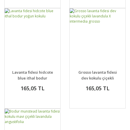
GELİNCE HABER
GELİNCE HABER
DETAYLAR
DETAYLAR
Lavanta fidesi hidcote
Grosso lavanta fidesi
VER
VER
blue ithal bodur
dev kokulu çiçekli
yoğun kokulu
lavandula X
165,05 TL
165,05 TL
intermedia grosso