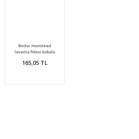
GELİNCE HABER
DETAYLAR
Bodur munstead
VER
lavanta fidesi kokulu
mavi çiçekli lavandula
165,05 TL
angustifolia