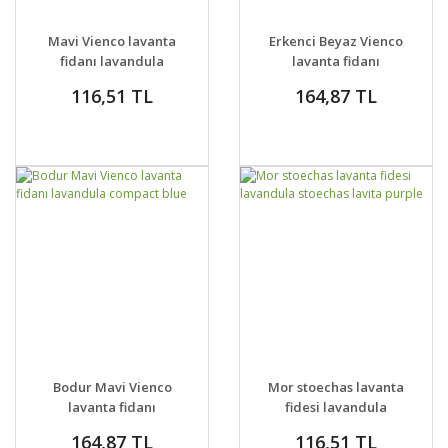
GELİNCE HABER
GELİNCE HABER
DETAYLAR
DETAYLAR
Mavi Vienco lavanta
Erkenci Beyaz Vienco
VER
VER
fidanı lavandula
lavanta fidanı
angustifolia blue
lavandula
116,51 TL
164,87 TL
angustifolia white
GELİNCE HABER
GELİNCE HABER
DETAYLAR
DETAYLAR
Bodur Mavi Vienco
Mor stoechas lavanta
VER
VER
lavanta fidanı
fidesi lavandula
lavandula compact
stoechas lavita purple
164,87 TL
116,51 TL
blue