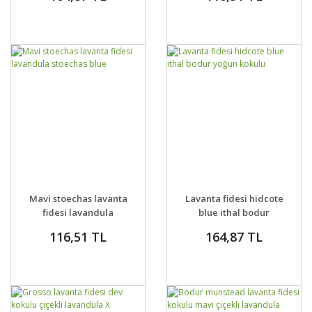
GELİNCE HABER
GELİNCE HABER
DETAYLAR
DETAYLAR
Mavi stoechas lavanta
Lavanta fidesi hidcote
VER
VER
fidesi lavandula
blue ithal bodur
stoechas blue
yoğun kokulu
116,51 TL
164,87 TL