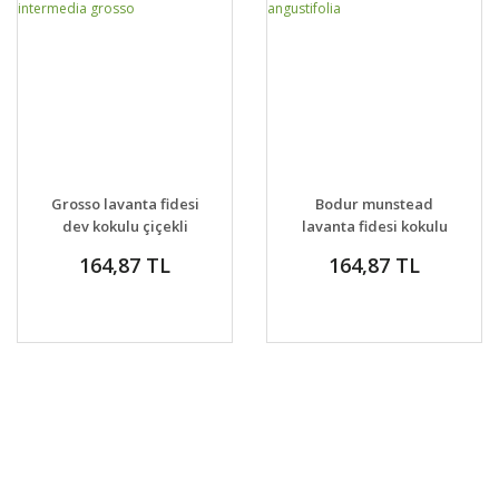
GELİNCE HABER
GELİNCE HABER
DETAYLAR
DETAYLAR
Grosso lavanta fidesi
Bodur munstead
VER
VER
dev kokulu çiçekli
lavanta fidesi kokulu
lavandula X
mavi çiçekli lavandula
164,87 TL
164,87 TL
intermedia grosso
angustifolia