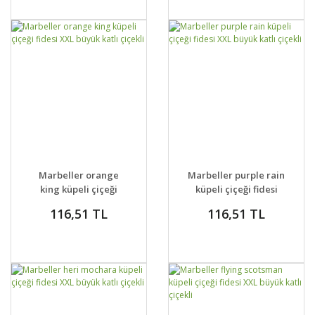
GELİNCE HABER
GELİNCE HABER
DETAYLAR
DETAYLAR
Marbeller orange
Marbeller purple rain
VER
VER
king küpeli çiçeği
küpeli çiçeği fidesi
fidesi XXL büyük katlı
XXL büyük katlı çiçekli
116,51 TL
116,51 TL
çiçekli