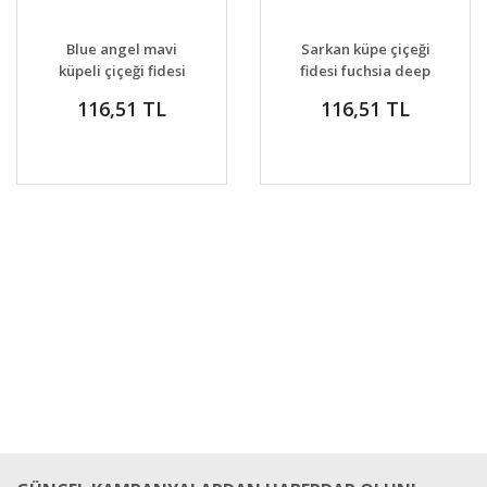
GELİNCE HABER
GELİNCE HABER
DETAYLAR
DETAYLAR
Blue angel mavi
Sarkan küpe çiçeği
VER
VER
küpeli çiçeği fidesi
fidesi fuchsia deep
katlı çiçekli
purple
116,51 TL
116,51 TL