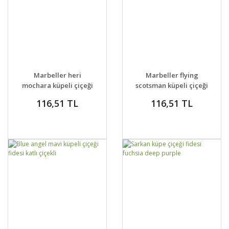
GELİNCE HABER
GELİNCE HABER
DETAYLAR
DETAYLAR
Marbeller heri
Marbeller flying
VER
VER
mochara küpeli çiçeği
scotsman küpeli çiçeği
fidesi XXL büyük katlı
fidesi XXL büyük katlı
116,51 TL
116,51 TL
çiçekli
çiçekli