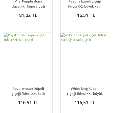
Mrs. Popple dona
Peachy küpeli çiçeği
VER
VER
dayanıklı küpe çiçeği
fidesi XXL büyük katlı
fidesi
çiçekli
81,02 TL
116,51 TL
GELİNCE HABER
GELİNCE HABER
DETAYLAR
DETAYLAR
Royal mosaic küpeli
White king küpeli
VER
VER
çiçeği fidesi XXL katlı
çiçeği fidesi XXL büyük
çiçekli
katlı çiçekli
116,51 TL
116,51 TL