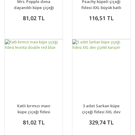
Mrs. Popple dona
Peachy küpeli çiçeği
VER
VER
dayanıklı küpe çiçeği
fidesi XXL büyük katlı
fidesi
çiçekli
81,02 TL
116,51 TL
GELİNCE HABER
GELİNCE HABER
DETAYLAR
DETAYLAR
Katlı kırmızı mavi
3 adet Sarkan küpe
VER
VER
küpe çiçeği fidesi
çiçeği fidesi XXL dev
leonita double red
çiçekli karışım
81,02 TL
329,74 TL
blue