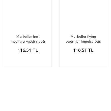
GELİNCE HABER
GELİNCE HABER
DETAYLAR
DETAYLAR
Marbeller heri
Marbeller flying
VER
VER
mochara küpeli çiçeği
scotsman küpeli çiçeği
fidesi XXL büyük katlı
fidesi XXL büyük katlı
116,51 TL
116,51 TL
çiçekli
çiçekli