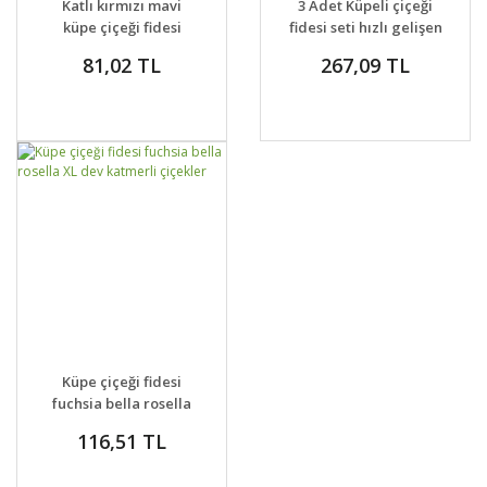
Katlı kırmızı mavi
3 Adet Küpeli çiçeği
VER
VER
küpe çiçeği fidesi
fidesi seti hızlı gelişen
leonita double red
türler
81,02 TL
267,09 TL
blue
GELİNCE HABER
DETAYLAR
Küpe çiçeği fidesi
VER
fuchsia bella rosella
XL dev katmerli
116,51 TL
çiçekler