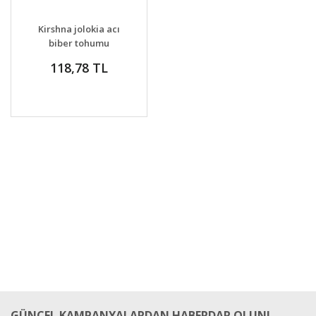
DETAYLAR
SEPETE EKLE
Kirshna jolokia acı
biber tohumu
118,78 TL
GÜNCEL KAMPANYALARDAN HABERDAR OLUN!