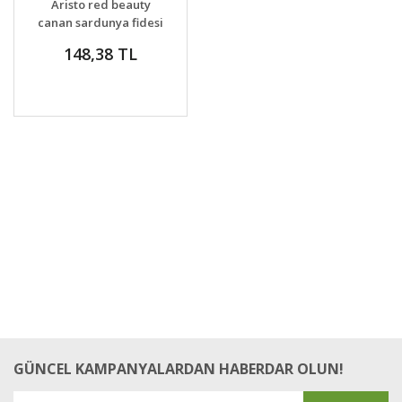
Aristo red beauty
VER
canan sardunya fidesi
ithal pelargonium
148,38 TL
kırmızı pikolu
GÜNCEL KAMPANYALARDAN HABERDAR OLUN!