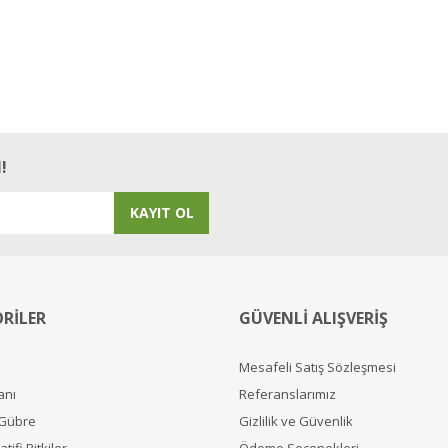
!
KAYIT OL
RİLER
GÜVENLİ ALIŞVERİŞ
Mesafeli Satış Sözleşmesi
anı
Referanslarımız
 Gübre
Gizlilik ve Güvenlik
tifi Bitkiler
Ödeme Seçenekleri