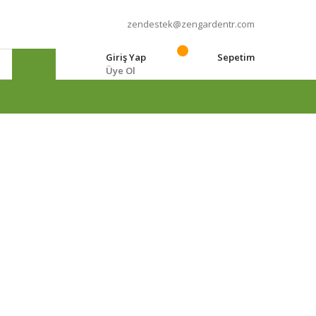
zendestek@zengardentr.com
Giriş Yap
Sepetim
Üye Ol
e