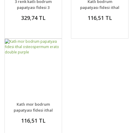
3 renk katlı bodrum
Katlı bodrum
VER
VER
papatyası fidesi 3
papatyası fidesi ithal
adet fide
erato double orange
329,74 TL
116,51 TL
center
GELİNCE HABER
DETAYLAR
Katlı mor bodrum
VER
papatyası fidesi ithal
osteospermum erato
116,51 TL
double purple