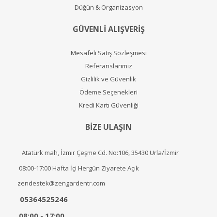
Düğün & Organizasyon
GÜVENLİ ALIŞVERİŞ
Mesafeli Satış Sözleşmesi
Referanslarımız
Gizlilik ve Güvenlik
Ödeme Seçenekleri
Kredi Kartı Güvenliği
BİZE ULAŞIN
Atatürk mah, İzmir Çeşme Cd. No:106, 35430 Urla/İzmir
08:00-17:00 Hafta İçi Hergün Ziyarete Açık
zendestek@zengardentr.com
05364525246
08:00 - 17:00