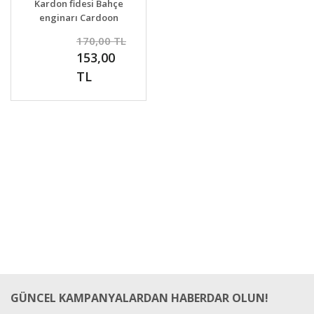
Kardon fidesi Bahçe
enginarı Cardoon
sebze fidesi
10
170,00 TL
%
153,00
İNDİ
TL
GÜNCEL KAMPANYALARDAN HABERDAR OLUN!