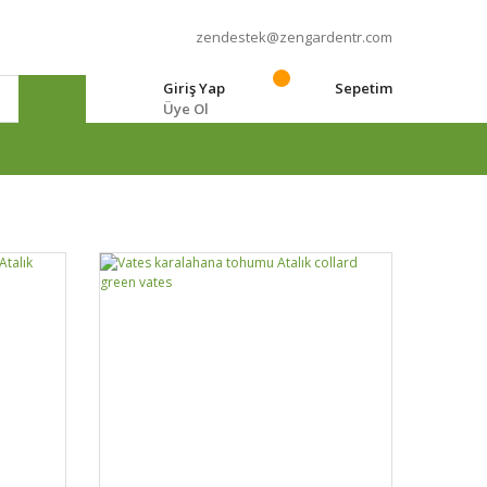
zendestek@zengardentr.com
Giriş Yap
Sepetim
Üye Ol
e