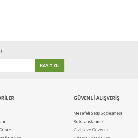
!
KAYIT OL
RİLER
GÜVENLİ ALIŞVERİŞ
Mesafeli Satış Sözleşmesi
anı
Referanslarımız
 Gübre
Gizlilik ve Güvenlik
tifi Bitkiler
Ödeme Seçenekleri