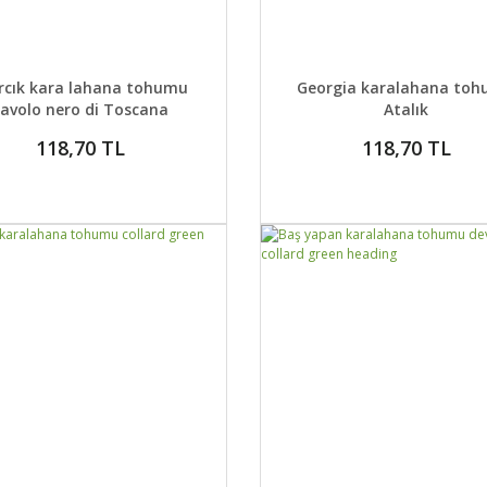
AYLAR
SEPETE EKLE
DETAYLAR
GELİNCE H
ırcık kara lahana tohumu
Georgia karalahana to
cavolo nero di Toscana
Atalık
brassica
118,70 TL
118,70 TL