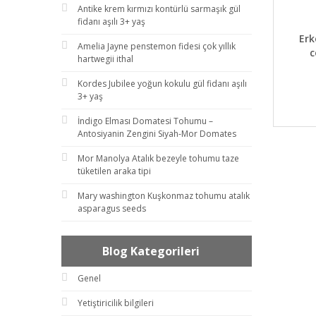
Antike krem kırmızı kontürlü sarmaşık gül
fidanı aşılı 3+ yaş
DET
Erk
Amelia Jayne penstemon fidesi çok yıllık
c
hartwegii ithal
Kordes Jubilee yoğun kokulu gül fidanı aşılı
3+ yaş
İndigo Elması Domatesi Tohumu –
Antosiyanin Zengini Siyah-Mor Domates
Mor Manolya Atalık bezeyle tohumu taze
tüketilen araka tipi
Mary washington Kuşkonmaz tohumu atalık
asparagus seeds
Blog Kategorileri
Genel
Yetiştiricilik bilgileri