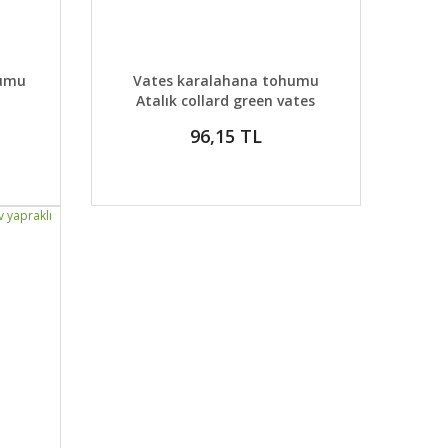
DETAYLAR
ABER VER
GELİNCE HABER VER
humu
Vates karalahana tohumu
Atalık collard green vates
96,15 TL