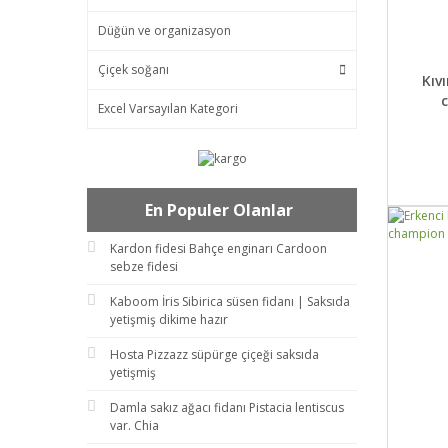
Düğün ve organizasyon
Çiçek soğanı
DET
Kıv
Excel Varsayılan Kategori
En Populer Olanlar
Kardon fidesi Bahçe enginarı Cardoon
sebze fidesi
Kaboom İris Sibirica süsen fidanı | Saksıda
yetişmiş dikime hazır
Hosta Pizzazz süpürge çiçeği saksıda
yetişmiş
Damla sakız ağacı fidanı Pistacia lentiscus
var. Chia