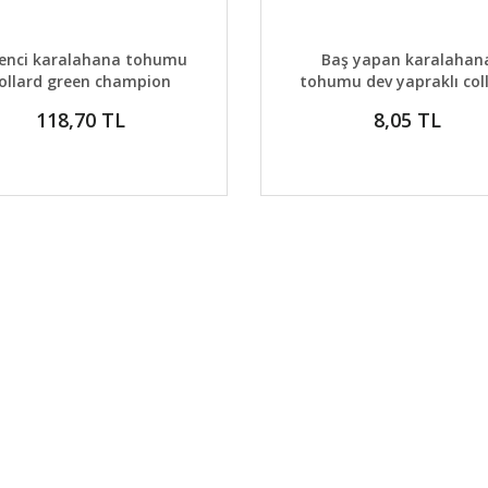
AYLAR
DETAYLAR
GELİNCE HABER VER
GELİNCE H
enci karalahana tohumu
Baş yapan karalahan
ollard green champion
tohumu dev yapraklı col
green heading
118,70 TL
8,05 TL