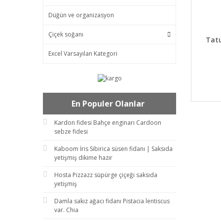
Düğün ve organizasyon
Çiçek soğanı
DET
Tat
Excel Varsayılan Kategori
En Populer Olanlar
Kardon fidesi Bahçe enginarı Cardoon
sebze fidesi
Kaboom İris Sibirica süsen fidanı | Saksıda
yetişmiş dikime hazır
Hosta Pizzazz süpürge çiçeği saksıda
yetişmiş
Damla sakız ağacı fidanı Pistacia lentiscus
var. Chia