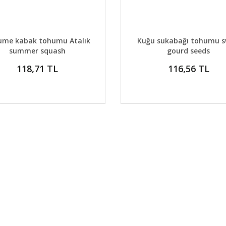
AYLAR
SEPETE EKLE
DETAYLAR
SEPETE
ume kabak tohumu Atalık
Kuğu sukabağı tohumu 
summer squash
gourd seeds
118,71 TL
116,56 TL