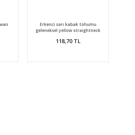
 EKLE
DETAYLAR
SEPETE EKLE
swan
Erkenci sarı kabak tohumu
geleneksel yellow straightneck
squash
118,70 TL