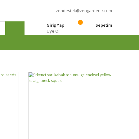
zendestek@zengardentr.com
Giriş Yap
Sepetim
Üye Ol
e