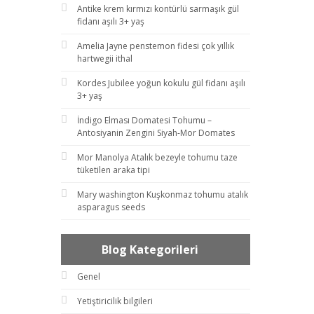
Antike krem kırmızı kontürlü sarmaşık gül
fidanı aşılı 3+ yaş
Amelia Jayne penstemon fidesi çok yıllık
hartwegii ithal
Kordes Jubilee yoğun kokulu gül fidanı aşılı
3+ yaş
İndigo Elması Domatesi Tohumu –
Antosiyanin Zengini Siyah-Mor Domates
Mor Manolya Atalık bezeyle tohumu taze
tüketilen araka tipi
Mary washington Kuşkonmaz tohumu atalık
asparagus seeds
Blog Kategorileri
Genel
Yetiştiricilik bilgileri