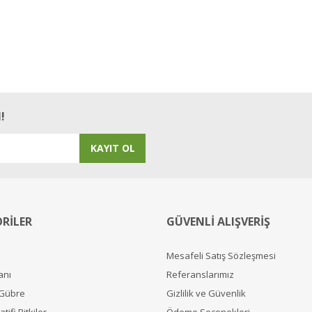
!
KAYIT OL
RİLER
GÜVENLİ ALIŞVERİŞ
Mesafeli Satış Sözleşmesi
anı
Referanslarımız
 Gübre
Gizlilik ve Güvenlik
tifi Bitkiler
Ödeme Seçenekleri