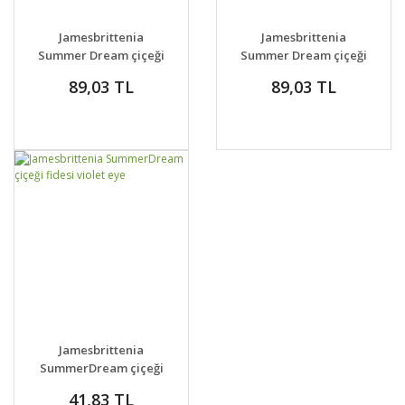
GELİNCE HABER
GELİNCE HABER
DETAYLAR
DETAYLAR
Jamesbrittenia
Jamesbrittenia
VER
VER
Summer Dream çiçeği
Summer Dream çiçeği
fidesi burgundy eye
fidesi lavender eye
89,03 TL
89,03 TL
GELİNCE HABER
DETAYLAR
Jamesbrittenia
VER
SummerDream çiçeği
fidesi violet eye
41,83 TL