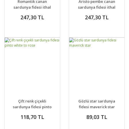
Romantik canan
Aristo pembe canan
sardunya fidesi ithal
sardunya fidesi ithal
pelargonium aristo
pelargonium pink
247,30 TL
247,30 TL
romance
GELİNCE HABER
GELİNCE HABER
DETAYLAR
DETAYLAR
Çift renk çiçekli
Gözlü star sardunya
VER
VER
sardunya fidesi pinto
fidesi maverick star
white to rose
118,70 TL
89,03 TL