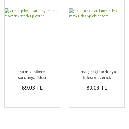
GELİNCE HABER
GELİNCE HABER
DETAYLAR
DETAYLAR
Kırmızı pikote
Elma çiçeği sardunya
VER
VER
sardunya fidesi
fidesi maverick
maverick scarlet
appleblossom
89,03 TL
89,03 TL
picotee