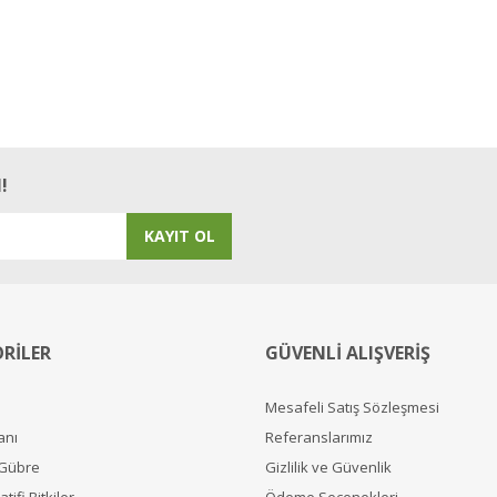
!
KAYIT OL
RİLER
GÜVENLİ ALIŞVERİŞ
Mesafeli Satış Sözleşmesi
anı
Referanslarımız
 Gübre
Gizlilik ve Güvenlik
tifi Bitkiler
Ödeme Seçenekleri