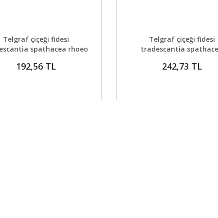
AYLAR
SEPETE EKLE
DETAYLAR
GELİNCE H
Telgraf çiçeği fidesi
Telgraf çiçeği fidesi
escantia spathacea rhoeo
tradescantia spathac
moses in the cradle
variegata rhoeo moses in
192,56 TL
242,73 TL
cradle