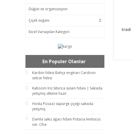
Düğün ve organizasyon
Çiçek soğanı
DET
trad
Excel Varsayılan Kategori
En Populer Olanlar
Kardon fidesi Bahçe enginarı Cardoon
sebze fidesi
Kaboom İris Sibirica süsen fidanı | Saksıda
yetişmiş dikime hazır
Hosta Pizzazz süpürge çiçeği saksıda
yetişmiş
Damla sakız ağacı fidanı Pistacia lentiscus
var. Chia