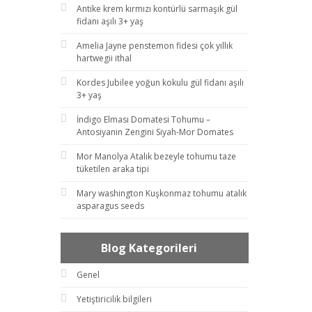
Antike krem kırmızı kontürlü sarmaşık gül
fidanı aşılı 3+ yaş
Amelia Jayne penstemon fidesi çok yıllık
hartwegii ithal
Kordes Jubilee yoğun kokulu gül fidanı aşılı
3+ yaş
İndigo Elması Domatesi Tohumu –
Antosiyanin Zengini Siyah-Mor Domates
Mor Manolya Atalık bezeyle tohumu taze
tüketilen araka tipi
Mary washington Kuşkonmaz tohumu atalık
asparagus seeds
Blog Kategorileri
Genel
Yetiştiricilik bilgileri