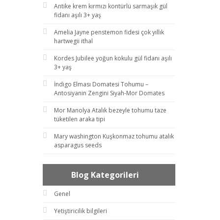
Antike krem kırmızı kontürlü sarmaşık gül
fidanı aşılı 3+ yaş
Amelia Jayne penstemon fidesi çok yıllık
hartwegii ithal
Kordes Jubilee yoğun kokulu gül fidanı aşılı
3+ yaş
İndigo Elması Domatesi Tohumu –
Antosiyanin Zengini Siyah-Mor Domates
Mor Manolya Atalık bezeyle tohumu taze
tüketilen araka tipi
Mary washington Kuşkonmaz tohumu atalık
asparagus seeds
Blog Kategorileri
Genel
Yetiştiricilik bilgileri