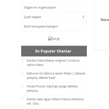
Düğün ve organizasyon
Çiçek soğanı
DET
Beya
Excel Varsayılan Kategori
En Populer Olanlar
Kardon fidesi Bahçe enginarı Cardoon
sebze fidesi
Kaboom İris Sibirica süsen fidanı | Saksıda
yetişmiş dikime hazır
Hosta Pizzazz süpürge çiçeği saksıda
yetişmiş
Damla sakız ağacı fidanı Pistacia lentiscus
var. Chia