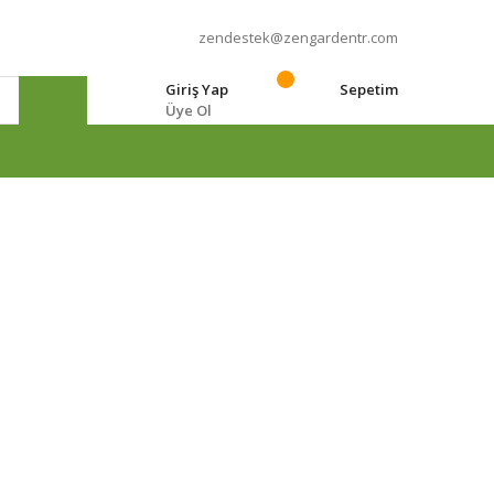
zendestek@zengardentr.com
Giriş Yap
Sepetim
Üye Ol
e