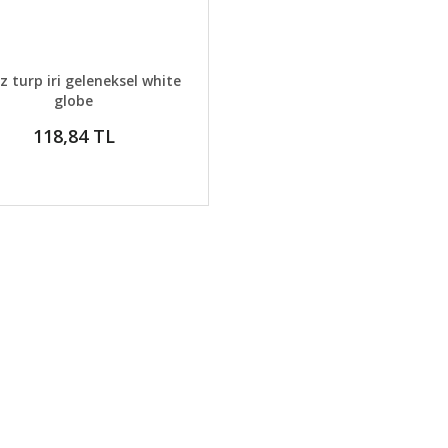
AYLAR
GELİNCE HABER VER
z turp iri geleneksel white
globe
118,84 TL