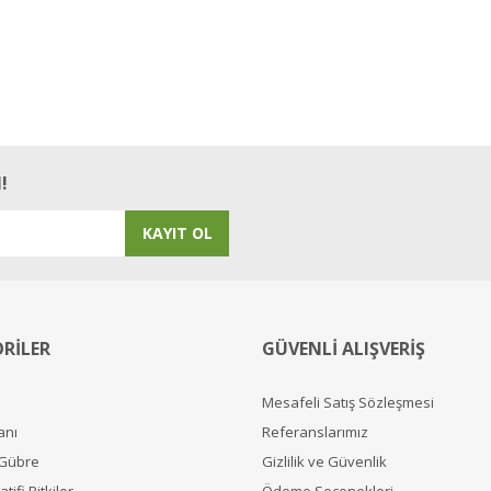
!
KAYIT OL
RİLER
GÜVENLİ ALIŞVERİŞ
Mesafeli Satış Sözleşmesi
anı
Referanslarımız
 Gübre
Gizlilik ve Güvenlik
tifi Bitkiler
Ödeme Seçenekleri