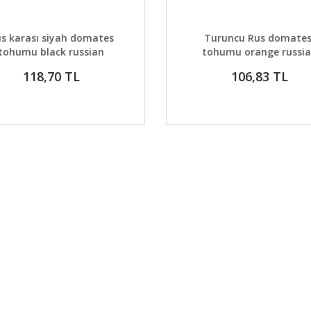
AYLAR
DETAYLAR
GELİNCE HABER VER
GELİNCE H
s karası siyah domates
Turuncu Rus domates
tohumu black russian
tohumu orange russi
geleneksel tohum
tomato geleneksel
118,70 TL
106,83 TL