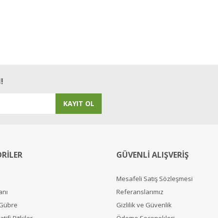
!
KAYIT OL
RİLER
GÜVENLİ ALIŞVERİŞ
Mesafeli Satış Sözleşmesi
anı
Referanslarımız
 Gübre
Gizlilik ve Güvenlik
tifi Bitkiler
Ödeme Seçenekleri