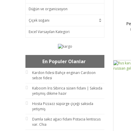
Düğün ve organizasyon
Çiçek soğanı
DET
P
Excel Varsayılan Kategori
En Populer Olanlar
Kardon fidesi Bahçe enginarı Cardoon
sebze fidesi
Kaboom İris Sibirica süsen fidanı | Saksıda
yetişmiş dikime hazır
Hosta Pizzazz süpürge çiçeği saksıda
yetişmiş
Damla sakız ağacı fidanı Pistacia lentiscus
var. Chia