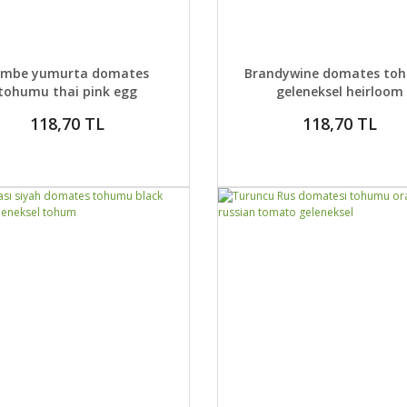
AYLAR
SEPETE EKLE
DETAYLAR
SEPETE
embe yumurta domates
Brandywine domates to
tohumu thai pink egg
geleneksel heirloom
geleneksel tohum
brandywine red tomato 
118,70 TL
118,70 TL