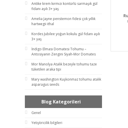
Antike krem kırmızı kontürlü sarmaşık gül
fidanı aşılı 3+ yaş
DET
Ru
Amelia Jayne penstemon fidesi çok yıllık
hartwegii ithal
Kordes Jubilee yoğun kokulu gül fidanı aşılı
3+ yaş
İndigo Elması Domatesi Tohumu –
Antosiyanin Zengini Siyah-Mor Domates
Mor Manolya Atalık bezeyle tohumu taze
tüketilen araka tipi
Mary washington Kuşkonmaz tohumu atalık
asparagus seeds
Blog Kategorileri
Genel
Yetiştiricilik bilgileri