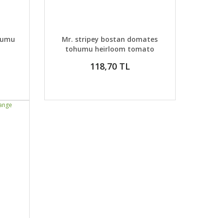
 EKLE
DETAYLAR
SEPETE EKLE
humu
Mr. stripey bostan domates
tohumu heirloom tomato
seeds
118,70 TL