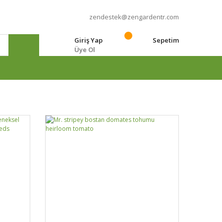
zendestek@zengardentr.com
Giriş Yap
Sepetim
Üye Ol
e