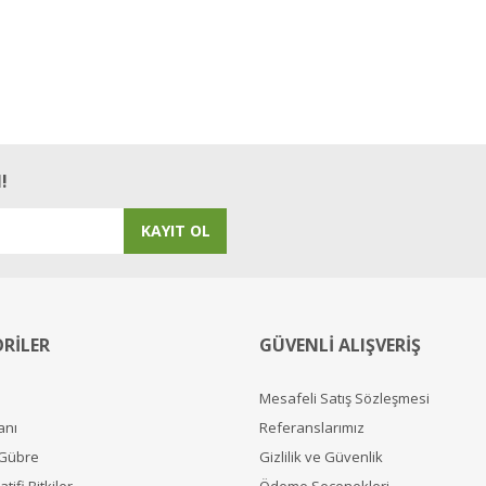
!
KAYIT OL
RİLER
GÜVENLİ ALIŞVERİŞ
Mesafeli Satış Sözleşmesi
anı
Referanslarımız
 Gübre
Gizlilik ve Güvenlik
tifi Bitkiler
Ödeme Seçenekleri