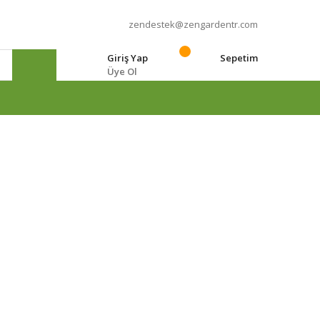
zendestek@zengardentr.com
Giriş Yap
Sepetim
Üye Ol
e