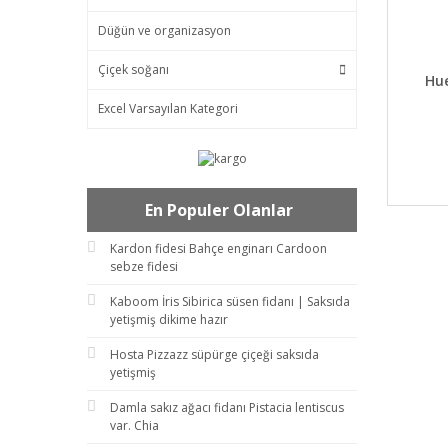
Düğün ve organizasyon
Çiçek soğanı
DET
Hue
Excel Varsayılan Kategori
En Populer Olanlar
Kardon fidesi Bahçe enginarı Cardoon
sebze fidesi
Kaboom İris Sibirica süsen fidanı | Saksıda
yetişmiş dikime hazır
Hosta Pizzazz süpürge çiçeği saksıda
yetişmiş
Damla sakız ağacı fidanı Pistacia lentiscus
var. Chia