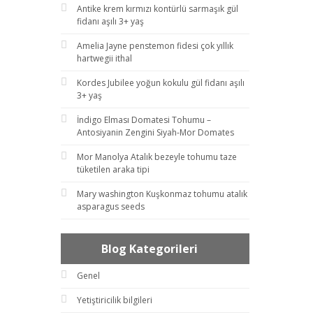
Antike krem kırmızı kontürlü sarmaşık gül
fidanı aşılı 3+ yaş
Amelia Jayne penstemon fidesi çok yıllık
hartwegii ithal
Kordes Jubilee yoğun kokulu gül fidanı aşılı
3+ yaş
İndigo Elması Domatesi Tohumu –
Antosiyanin Zengini Siyah-Mor Domates
Mor Manolya Atalık bezeyle tohumu taze
tüketilen araka tipi
Mary washington Kuşkonmaz tohumu atalık
asparagus seeds
Blog Kategorileri
Genel
Yetiştiricilik bilgileri