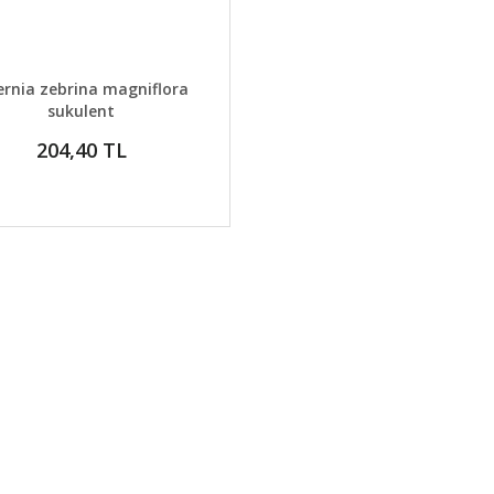
AYLAR
GELİNCE HABER VER
rnia zebrina magniflora
sukulent
204,40 TL