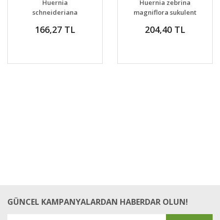
Huernia
Huernia zebrina
VER
VER
schneideriana
magniflora sukulent
sukulent bitki
166,27 TL
204,40 TL
GÜNCEL KAMPANYALARDAN HABERDAR OLUN!