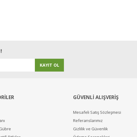
!
KAYIT OL
RİLER
GÜVENLİ ALIŞVERİŞ
Mesafeli Satış Sözleşmesi
anı
Referanslarımız
 Gübre
Gizlilik ve Güvenlik
tifi Bitkiler
Ödeme Seçenekleri