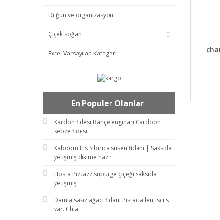
Düğün ve organizasyon
Çiçek soğanı
DET
cha
Excel Varsayılan Kategori
En Populer Olanlar
Kardon fidesi Bahçe enginarı Cardoon
sebze fidesi
Kaboom İris Sibirica süsen fidanı | Saksıda
yetişmiş dikime hazır
Hosta Pizzazz süpürge çiçeği saksıda
yetişmiş
Damla sakız ağacı fidanı Pistacia lentiscus
var. Chia