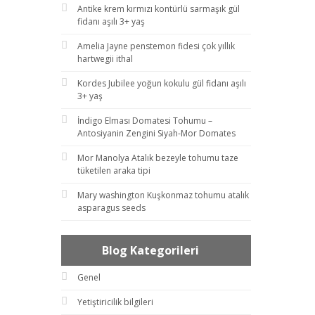
Antike krem kırmızı kontürlü sarmaşık gül
fidanı aşılı 3+ yaş
Amelia Jayne penstemon fidesi çok yıllık
hartwegii ithal
Kordes Jubilee yoğun kokulu gül fidanı aşılı
3+ yaş
İndigo Elması Domatesi Tohumu –
Antosiyanin Zengini Siyah-Mor Domates
Mor Manolya Atalık bezeyle tohumu taze
tüketilen araka tipi
Mary washington Kuşkonmaz tohumu atalık
asparagus seeds
Blog Kategorileri
Genel
Yetiştiricilik bilgileri