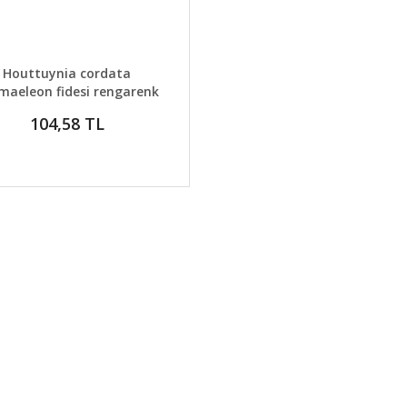
AYLAR
GELİNCE HABER VER
Houttuynia cordata
maeleon fidesi rengarenk
yapraklar
104,58 TL