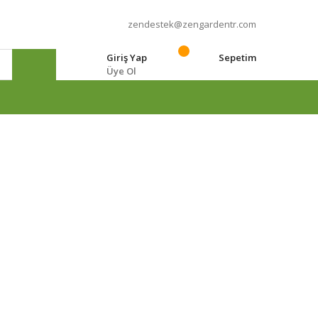
zendestek@zengardentr.com
Giriş Yap
Sepetim
Üye Ol
e