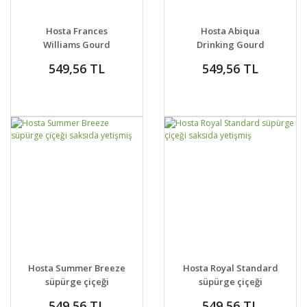
GELİNCE HABER
GELİNCE HABER
DETAYLAR
DETAYLAR
Hosta Frances
Hosta Abiqua
VER
VER
Williams Gourd
Drinking Gourd
süpürge çiçeği
süpürge çiçeği
549,56 TL
549,56 TL
saksıda yetişmiş
saksıda yetişmiş
GELİNCE HABER
GELİNCE HABER
DETAYLAR
DETAYLAR
Hosta Summer Breeze
Hosta Royal Standard
VER
VER
süpürge çiçeği
süpürge çiçeği
saksıda yetişmiş
saksıda yetişmiş
549,56 TL
549,56 TL