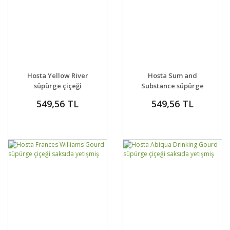
GELİNCE HABER
DETAYLAR
SEPETE EKLE
DETAYLAR
Hosta Yellow River
Hosta Sum and
VER
süpürge çiçeği
Substance süpürge
saksıda yetişmiş bitki
çiçeği saksıda
549,56 TL
549,56 TL
yetişmiş