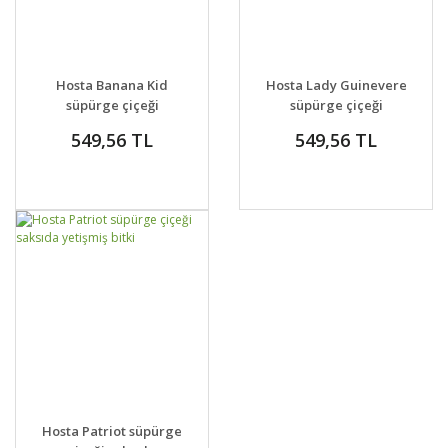
GELİNCE HABER
GELİNCE HABER
DETAYLAR
DETAYLAR
Hosta Banana Kid
Hosta Lady Guinevere
VER
VER
süpürge çiçeği
süpürge çiçeği
saksıda yetişmiş
saksıda yetişmiş
549,56 TL
549,56 TL
GELİNCE HABER
DETAYLAR
Hosta Patriot süpürge
VER