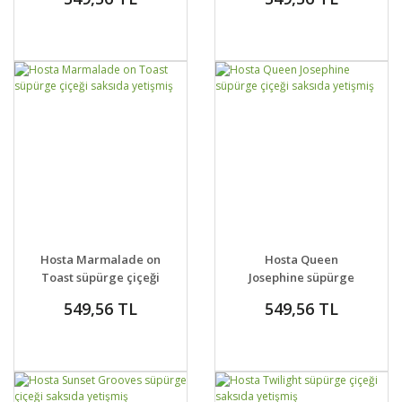
GELİNCE HABER
GELİNCE HABER
DETAYLAR
DETAYLAR
Hosta Marmalade on
Hosta Queen
VER
VER
Toast süpürge çiçeği
Josephine süpürge
saksıda yetişmiş
çiçeği saksıda
549,56 TL
549,56 TL
yetişmiş