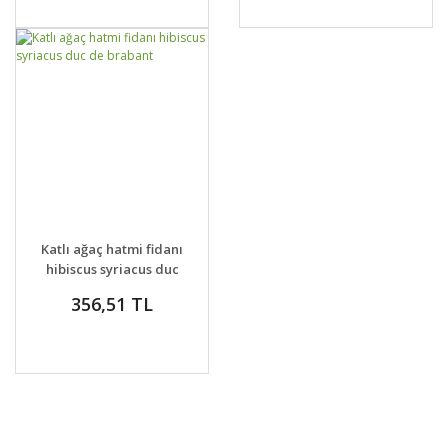
GELİNCE HABER
DETAYLAR
Katlı ağaç hatmi fidanı
VER
hibiscus syriacus duc
de brabant
356,51 TL