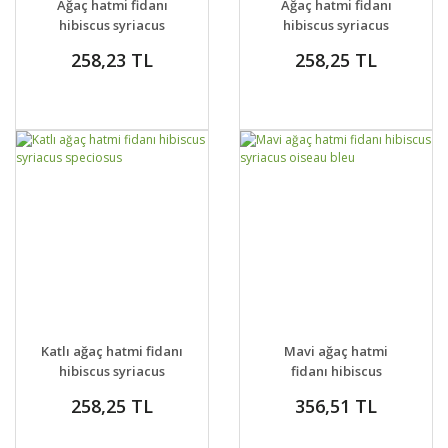
Ağaç hatmi fidanı
Ağaç hatmi fidanı
VER
VER
hibiscus syriacus
hibiscus syriacus
woodbridge
hamabo
258,23 TL
258,25 TL
GELİNCE HABER
GELİNCE HABER
DETAYLAR
DETAYLAR
Katlı ağaç hatmi fidanı
Mavi ağaç hatmi
VER
VER
hibiscus syriacus
fidanı hibiscus
speciosus
syriacus oiseau bleu
258,25 TL
356,51 TL