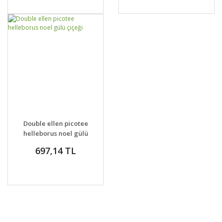
GELİNCE HABER
DETAYLAR
Double ellen picotee
VER
helleborus noel gülü
çiçeği
697,14 TL