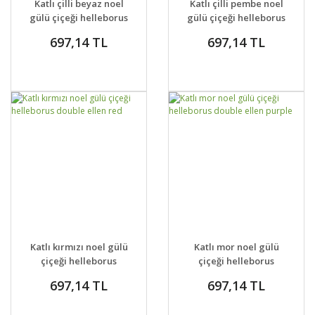
Katlı çilli beyaz noel
Katlı çilli pembe noel
VER
VER
gülü çiçeği helleborus
gülü çiçeği helleborus
double ellen spotted
double ellen spotted
697,14 TL
697,14 TL
white
pink
GELİNCE HABER
GELİNCE HABER
DETAYLAR
DETAYLAR
Katlı kırmızı noel gülü
Katlı mor noel gülü
VER
VER
çiçeği helleborus
çiçeği helleborus
double ellen red
double ellen purple
697,14 TL
697,14 TL