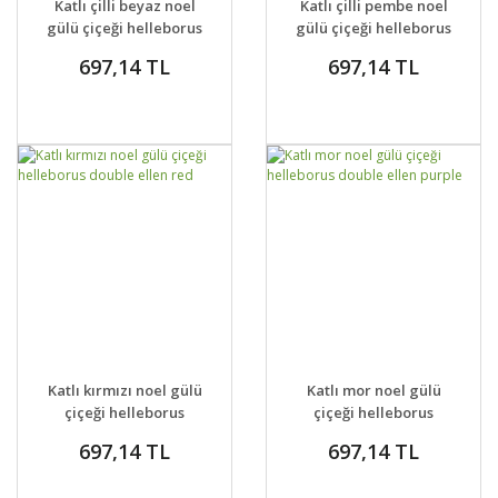
Katlı çilli beyaz noel
Katlı çilli pembe noel
VER
VER
gülü çiçeği helleborus
gülü çiçeği helleborus
double ellen spotted
double ellen spotted
697,14 TL
697,14 TL
white
pink
GELİNCE HABER
GELİNCE HABER
DETAYLAR
DETAYLAR
Katlı kırmızı noel gülü
Katlı mor noel gülü
VER
VER
çiçeği helleborus
çiçeği helleborus
double ellen red
double ellen purple
697,14 TL
697,14 TL