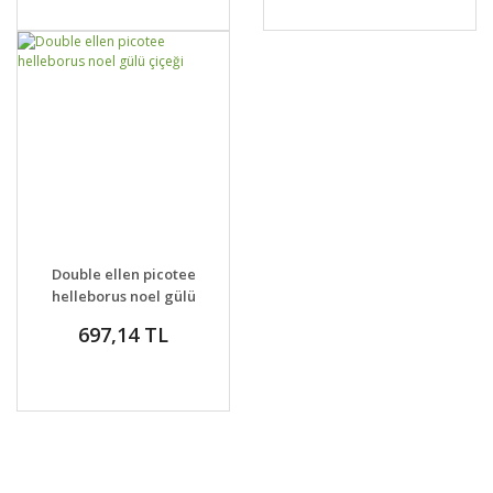
GELİNCE HABER
DETAYLAR
Double ellen picotee
VER
helleborus noel gülü
çiçeği
697,14 TL