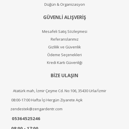
Düğün & Organizasyon
GÜVENLİ ALIŞVERİŞ
Mesafeli Satış Sözleşmesi
Referanslarımız
Gizlilik ve Güvenlik
Ödeme Seçenekleri
Kredi Kartı Güvenliği
BİZE ULAŞIN
Atatürk mah, İzmir Çeşme Cd. No:106, 35430 Urla/İzmir
08:00-17:00 Hafta İçi Hergün Ziyarete Açık
zendestek@zengardentr.com
05364525246
08:00 - 17:00