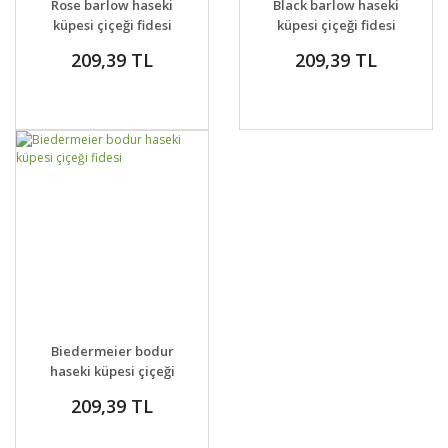
Rose barlow haseki
Black barlow haseki
VER
VER
küpesi çiçeği fidesi
küpesi çiçeği fidesi
aquilegia
aquilegia
209,39 TL
209,39 TL
GELİNCE HABER
DETAYLAR
Biedermeier bodur
VER
haseki küpesi çiçeği
fidesi
209,39 TL