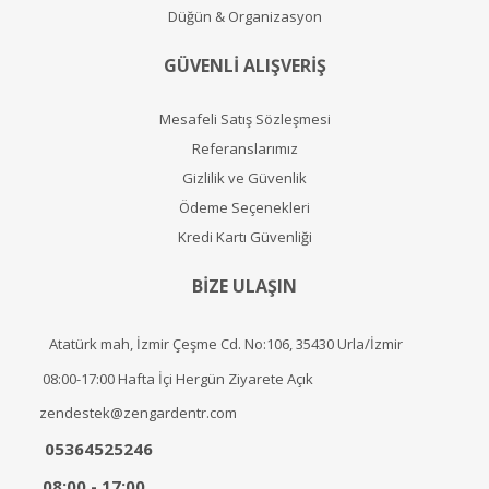
Düğün & Organizasyon
GÜVENLİ ALIŞVERİŞ
Mesafeli Satış Sözleşmesi
Referanslarımız
Gizlilik ve Güvenlik
Ödeme Seçenekleri
Kredi Kartı Güvenliği
BİZE ULAŞIN
Atatürk mah, İzmir Çeşme Cd. No:106, 35430 Urla/İzmir
08:00-17:00 Hafta İçi Hergün Ziyarete Açık
zendestek@zengardentr.com
05364525246
08:00 - 17:00