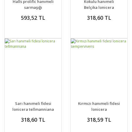
Halls prolific hanımeli
Kokulu hanımeli
VER
VER
sarmaşığı
Belçika lonicera
honeysuckle lonicera
periclymenum
593,52 TL
318,60 TL
japonica
Belgica
GELİNCE HABER
GELİNCE HABER
DETAYLAR
DETAYLAR
Sarı hanımeli fidesi
Kırmızı hanımeli fidesi
VER
VER
lonicera tellmanniana
lonicera
sempervivens
318,60 TL
318,59 TL