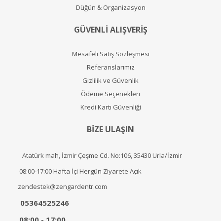
Düğün & Organizasyon
GÜVENLİ ALIŞVERİŞ
Mesafeli Satış Sözleşmesi
Referanslarımız
Gizlilik ve Güvenlik
Ödeme Seçenekleri
Kredi Kartı Güvenliği
BİZE ULAŞIN
Atatürk mah, İzmir Çeşme Cd. No:106, 35430 Urla/İzmir
08:00-17:00 Hafta İçi Hergün Ziyarete Açık
zendestek@zengardentr.com
05364525246
08:00 - 17:00