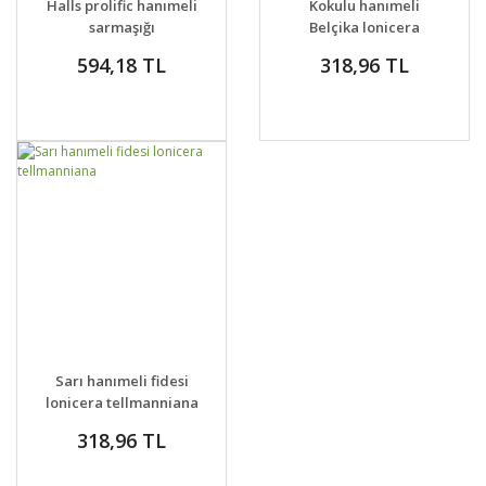
Halls prolific hanımeli
Kokulu hanımeli
VER
VER
sarmaşığı
Belçika lonicera
honeysuckle lonicera
periclymenum
594,18 TL
318,96 TL
japonica
Belgica
GELİNCE HABER
DETAYLAR
Sarı hanımeli fidesi
VER
lonicera tellmanniana
318,96 TL