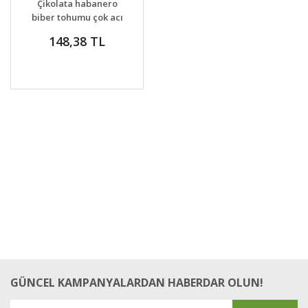
Çikolata habanero
biber tohumu çok acı
chocolate habanero
148,38 TL
capsicum chinense
GÜNCEL KAMPANYALARDAN HABERDAR OLUN!