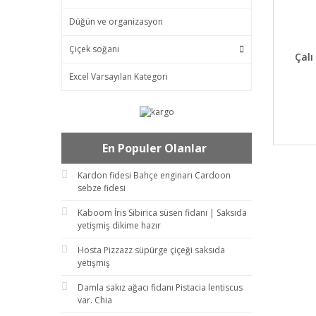
Düğün ve organizasyon
Çiçek soğanı
DET
Çalı
Excel Varsayılan Kategori
En Populer Olanlar
Kardon fidesi Bahçe enginarı Cardoon
sebze fidesi
Kaboom İris Sibirica süsen fidanı | Saksıda
yetişmiş dikime hazır
Hosta Pizzazz süpürge çiçeği saksıda
yetişmiş
Damla sakız ağacı fidanı Pistacia lentiscus
var. Chia