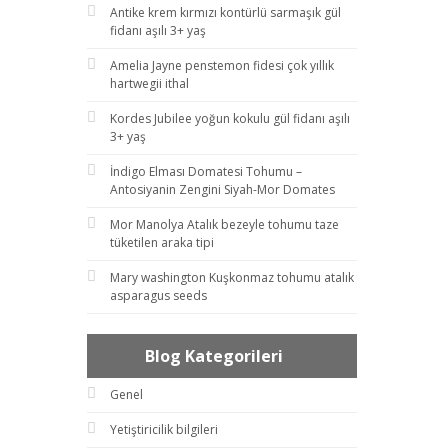
Antike krem kırmızı kontürlü sarmaşık gül
fidanı aşılı 3+ yaş
Amelia Jayne penstemon fidesi çok yıllık
hartwegii ithal
Kordes Jubilee yoğun kokulu gül fidanı aşılı
3+ yaş
İndigo Elması Domatesi Tohumu –
Antosiyanin Zengini Siyah-Mor Domates
Mor Manolya Atalık bezeyle tohumu taze
tüketilen araka tipi
Mary washington Kuşkonmaz tohumu atalık
asparagus seeds
Blog Kategorileri
Genel
Yetiştiricilik bilgileri