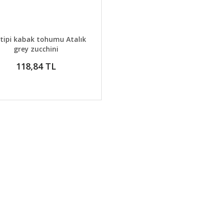
AYLAR
SEPETE EKLE
 tipi kabak tohumu Atalık
grey zucchini
118,84 TL