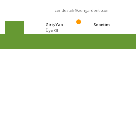
zendestek@zengardentr.com
Giriş Yap
Sepetim
Üye Ol
e