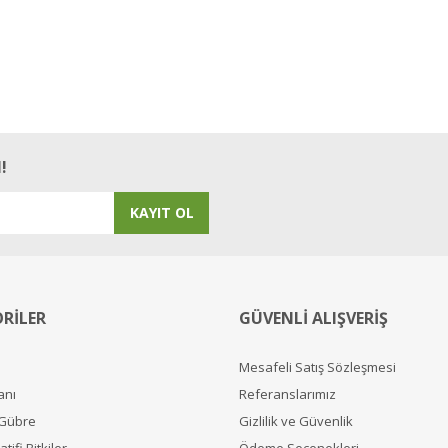
!
KAYIT OL
RİLER
GÜVENLİ ALIŞVERİŞ
Mesafeli Satış Sözleşmesi
anı
Referanslarımız
 Gübre
Gizlilik ve Güvenlik
tifi Bitkiler
Ödeme Seçenekleri