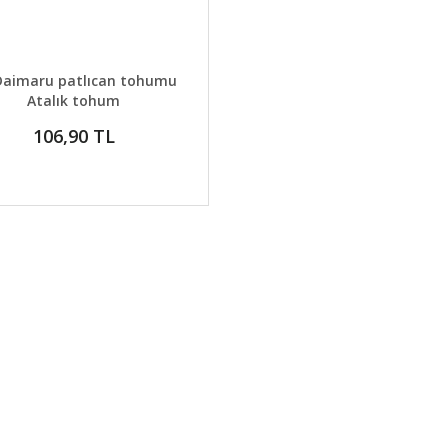
AYLAR
GELİNCE HABER VER
Daimaru patlıcan tohumu
Atalık tohum
106,90 TL