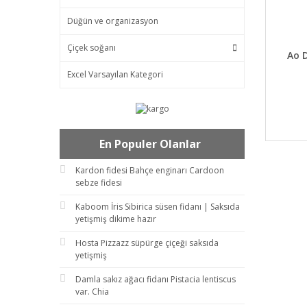
Düğün ve organizasyon
Çiçek soğanı
DET
Ao 
Excel Varsayılan Kategori
En Populer Olanlar
Kardon fidesi Bahçe enginarı Cardoon
sebze fidesi
Kaboom İris Sibirica süsen fidanı | Saksıda
yetişmiş dikime hazır
Hosta Pizzazz süpürge çiçeği saksıda
yetişmiş
Damla sakız ağacı fidanı Pistacia lentiscus
var. Chia