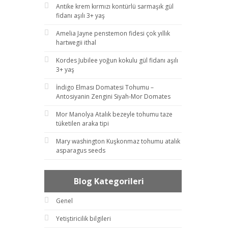
Antike krem kırmızı kontürlü sarmaşık gül
fidanı aşılı 3+ yaş
Amelia Jayne penstemon fidesi çok yıllık
hartwegii ithal
Kordes Jubilee yoğun kokulu gül fidanı aşılı
3+ yaş
İndigo Elması Domatesi Tohumu –
Antosiyanin Zengini Siyah-Mor Domates
Mor Manolya Atalık bezeyle tohumu taze
tüketilen araka tipi
Mary washington Kuşkonmaz tohumu atalık
asparagus seeds
Blog Kategorileri
Genel
Yetiştiricilik bilgileri