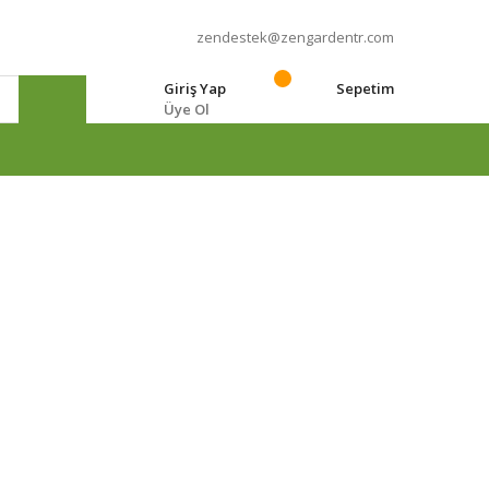
zendestek@zengardentr.com
Giriş Yap
Sepetim
Üye Ol
e