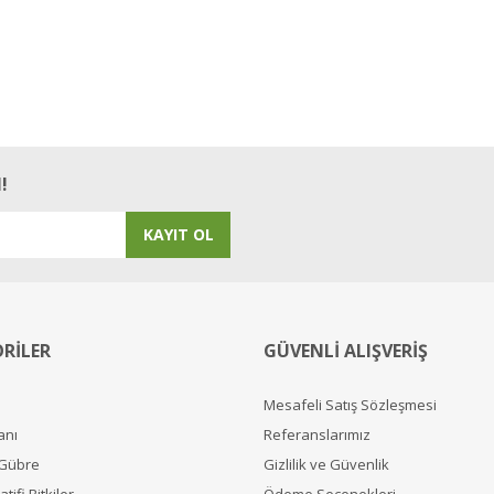
!
KAYIT OL
RİLER
GÜVENLİ ALIŞVERİŞ
Mesafeli Satış Sözleşmesi
anı
Referanslarımız
 Gübre
Gizlilik ve Güvenlik
tifi Bitkiler
Ödeme Seçenekleri