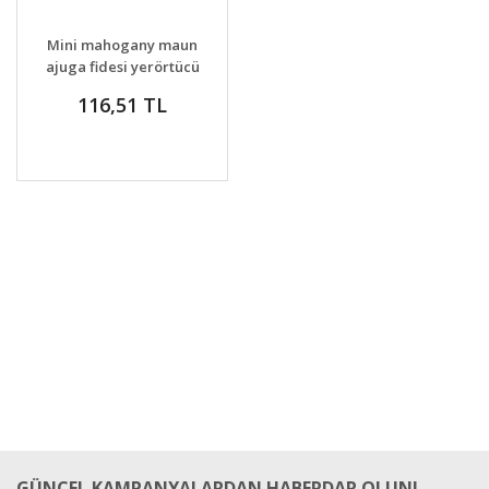
DETAYLAR
SEPETE EKLE
Mini mahogany maun
ajuga fidesi yerörtücü
bitki
116,51 TL
GÜNCEL KAMPANYALARDAN HABERDAR OLUN!