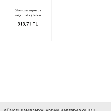
GELİNCE HABER
DETAYLAR
Gloriosa superba
VER
soğanı ateş lalesi
soğanı rothschildiana
313,71 TL
GÜNCEL KAMPANYALARDAN HABERDAR OLUN!