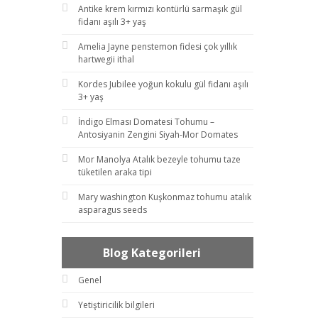
Antike krem kırmızı kontürlü sarmaşık gül
fidanı aşılı 3+ yaş
Amelia Jayne penstemon fidesi çok yıllık
hartwegii ithal
Kordes Jubilee yoğun kokulu gül fidanı aşılı
3+ yaş
İndigo Elması Domatesi Tohumu –
Antosiyanin Zengini Siyah-Mor Domates
Mor Manolya Atalık bezeyle tohumu taze
tüketilen araka tipi
Mary washington Kuşkonmaz tohumu atalık
asparagus seeds
Blog Kategorileri
Genel
Yetiştiricilik bilgileri