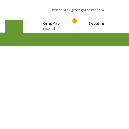
zendestek@zengardentr.com
Giriş Yap
Sepetim
Üye Ol
e