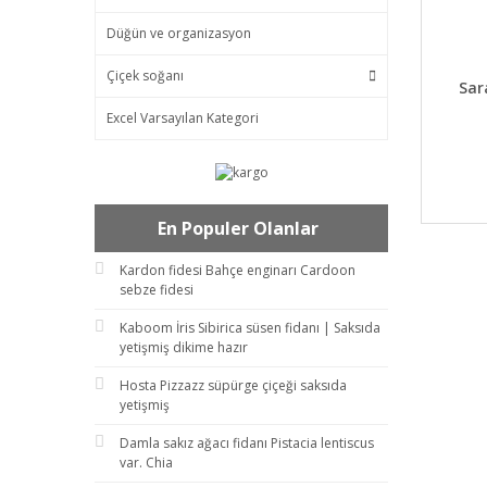
Düğün ve organizasyon
Çiçek soğanı
DET
Sar
Excel Varsayılan Kategori
En Populer Olanlar
Kardon fidesi Bahçe enginarı Cardoon
sebze fidesi
Kaboom İris Sibirica süsen fidanı | Saksıda
yetişmiş dikime hazır
Hosta Pizzazz süpürge çiçeği saksıda
yetişmiş
Damla sakız ağacı fidanı Pistacia lentiscus
var. Chia