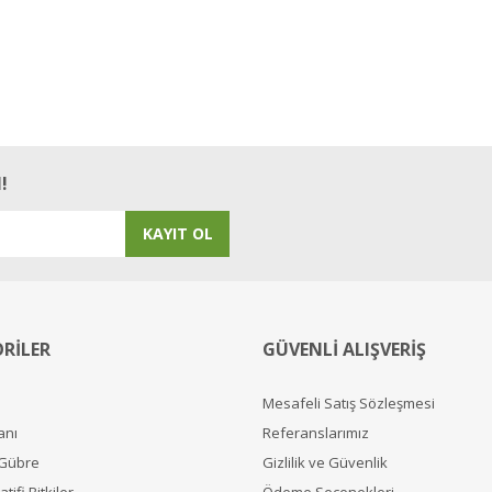
!
KAYIT OL
RİLER
GÜVENLİ ALIŞVERİŞ
Mesafeli Satış Sözleşmesi
anı
Referanslarımız
 Gübre
Gizlilik ve Güvenlik
tifi Bitkiler
Ödeme Seçenekleri