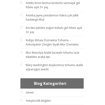
Antike krem kırmızı kontürlü sarmaşık gül
fidanı aşılı 3+ yaş
Amelia Jayne penstemon fidesi çok yıllık
hartwegii ithal
Kordes Jubilee yoğun kokulu gül fidanı aşılı
3+ yaş
İndigo Elması Domatesi Tohumu –
Antosiyanin Zengini Siyah-Mor Domates
Mor Manolya Atalık bezeyle tohumu taze
tüketilen araka tipi
Mary washington Kuşkonmaz tohumu atalık
asparagus seeds
Blog Kategorileri
Genel
Yetiştiricilik bilgileri