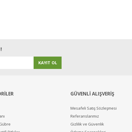
!
KAYIT OL
RİLER
GÜVENLİ ALIŞVERİŞ
Mesafeli Satış Sözleşmesi
anı
Referanslarımız
 Gübre
Gizlilik ve Güvenlik
tifi Bitkiler
Ödeme Seçenekleri