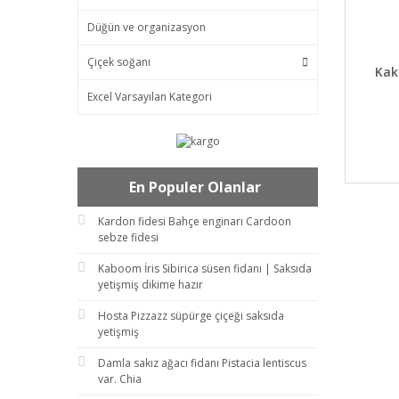
Düğün ve organizasyon
Çiçek soğanı
DET
Kak
Excel Varsayılan Kategori
En Populer Olanlar
Kardon fidesi Bahçe enginarı Cardoon
sebze fidesi
Kaboom İris Sibirica süsen fidanı | Saksıda
yetişmiş dikime hazır
Hosta Pizzazz süpürge çiçeği saksıda
yetişmiş
Damla sakız ağacı fidanı Pistacia lentiscus
var. Chia