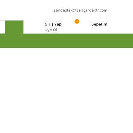
zendestek@zengardentr.com
Giriş Yap
Sepetim
Üye Ol
e