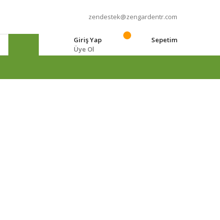
zendestek@zengardentr.com
Giriş Yap
Sepetim
Üye Ol
e