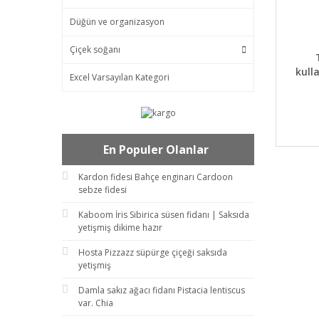
Düğün ve organizasyon
Çiçek soğanı
DET
kull
Excel Varsayılan Kategori
En Populer Olanlar
Kardon fidesi Bahçe enginarı Cardoon
sebze fidesi
Kaboom İris Sibirica süsen fidanı | Saksıda
yetişmiş dikime hazır
Hosta Pizzazz süpürge çiçeği saksıda
yetişmiş
Damla sakız ağacı fidanı Pistacia lentiscus
var. Chia