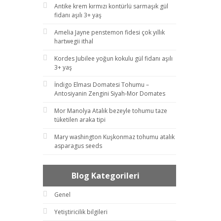
Antike krem kırmızı kontürlü sarmaşık gül
fidanı aşılı 3+ yaş
Amelia Jayne penstemon fidesi çok yıllık
hartwegii ithal
Kordes Jubilee yoğun kokulu gül fidanı aşılı
3+ yaş
İndigo Elması Domatesi Tohumu –
Antosiyanin Zengini Siyah-Mor Domates
Mor Manolya Atalık bezeyle tohumu taze
tüketilen araka tipi
Mary washington Kuşkonmaz tohumu atalık
asparagus seeds
Blog Kategorileri
Genel
Yetiştiricilik bilgileri