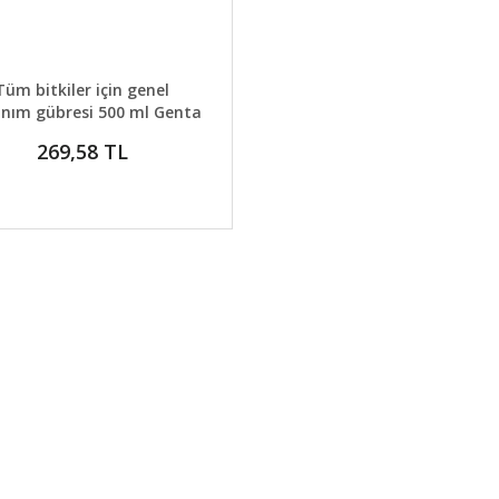
AYLAR
SEPETE EKLE
Tüm bitkiler için genel
anım gübresi 500 ml Genta
269,58 TL