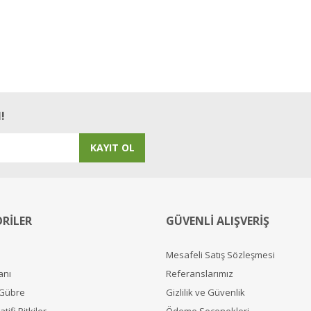
!
KAYIT OL
RİLER
GÜVENLİ ALIŞVERİŞ
Mesafeli Satış Sözleşmesi
anı
Referanslarımız
 Gübre
Gizlilik ve Güvenlik
tifi Bitkiler
Ödeme Seçenekleri